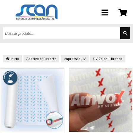
Início
Adesivo c/ Recorte
Impressão UV
UV Color + Branco