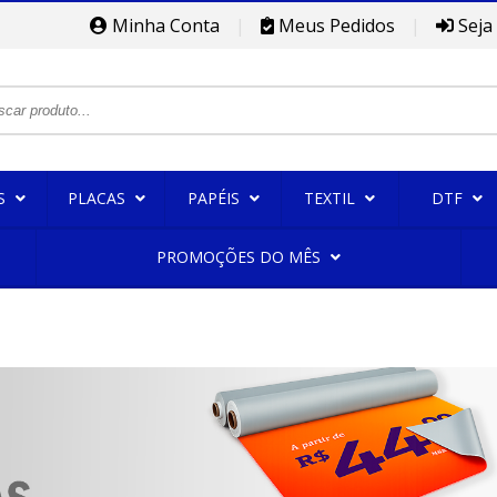
Minha Conta
|
Meus Pedidos
|
Seja
S
PLACAS
PAPÉIS
TEXTIL
DTF
PROMOÇÕES DO MÊS