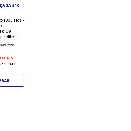
ÇADA 510
x1000 Fios -
ho
ão UV
picolitros
ias úteis
U LOGIN
AR O VALOR
PRAR