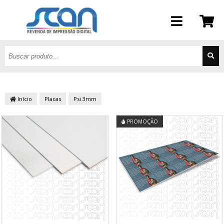
Início
Placas
Psi 3mm
PROMOÇÃO