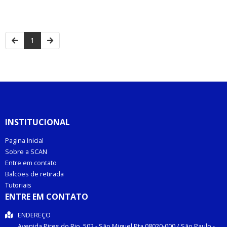
1
INSTITUCIONAL
Pagina Inicial
Sobre a SCAN
Entre em contato
Balcões de retirada
Tutoriais
ENTRE EM CONTATO
ENDEREÇO
Avenida Pires do Rio, 502 -
São Miguel Pta
08020-000
/
São Paulo
-