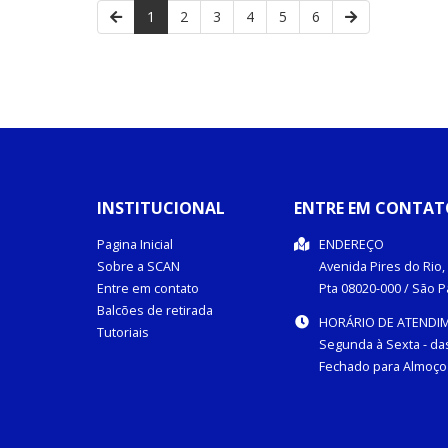
1
2
3
4
5
6
INSTITUCIONAL
ENTRE EM CONTAT
Pagina Inicial
ENDEREÇO
Sobre a SCAN
Avenida Pires do Rio, 
Entre em contato
Pta
08020-000
/
São P
Balcões de retirada
HORÁRIO DE ATENDI
Tutoriais
Segunda à Sexta - das
Fechado para Almoço 