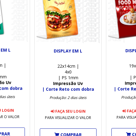
 EM L
DISP
DISPLAY EM L
m |
19
22x14cm |
4x0
1mm
| 
| PS 1mm
ão Uv
Impr
Impressão Uv
 com dobra
| Corte R
| Corte Reto com dobra
ias úteis
Produção
Produção: 2 dias úteis
U LOGIN
FAÇA
FAÇA SEU LOGIN
AR O VALOR
PARA VISU
PARA VISUALIZAR O VALOR
PRAR
C
COMPRAR