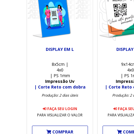
DISPLAY EM L
DISPLAY
8x5cm |
9x14c
4x0
4x0
| PS 1mm
| PS 
Impressão Uv
Impress
| Corte Reto com dobra
| Corte Reto
Produção: 2 dias úteis
Produção: 2 d
FAÇA SEU LOGIN
FAÇA SE
PARA VISUALIZAR O VALOR
PARA VISUALIZ
COMPRAR
COM