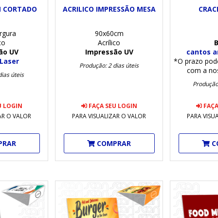
M CORTADO
ACRILICO IMPRESSÃO MESA
CRACH
rgura
90x60cm
co
Acrílico
B
ão UV
Impressão UV
cantos a
Laser
*O prazo pode
Produção: 2 dias úteis
com a no
ias úteis
Produção:
U LOGIN
FAÇA SEU LOGIN
FAÇA
AR O VALOR
PARA VISUALIZAR O VALOR
PARA VISU
PRAR
COMPRAR
C