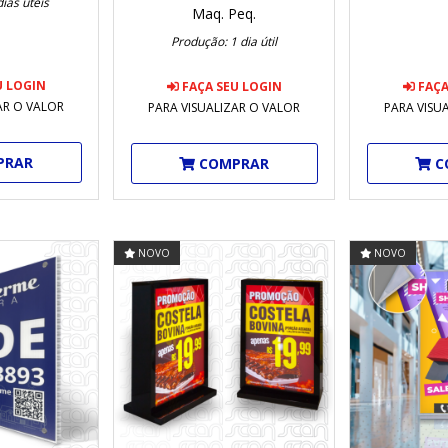
ias úteis
Maq. Peq.
Produção: 1 dia útil
U LOGIN
FAÇA SEU LOGIN
FAÇA
AR O VALOR
PARA VISUALIZAR O VALOR
PARA VISU
PRAR
COMPRAR
C
NOVO
NOVO