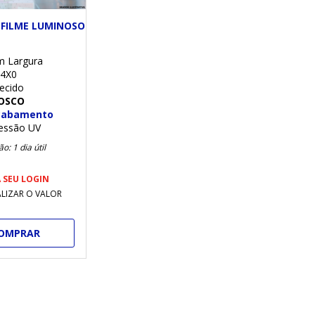
 FILME LUMINOSO
m Largura
4X0
ecido
OSCO
cabamento
essão UV
o: 1 dia útil
 SEU LOGIN
ALIZAR O VALOR
OMPRAR