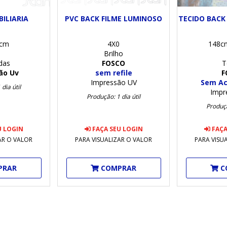
ILIARIA
PVC BACK FILME LUMINOSO
TECIDO BACK
0cm
4X0
148c
Brilho
das
FOSCO
T
ão Uv
sem refile
F
Impressão UV
Sem A
dia útil
Impr
Produção: 1 dia útil
Produçã
U LOGIN
FAÇA SEU LOGIN
FAÇA
AR O VALOR
PARA VISUALIZAR O VALOR
PARA VISU
PRAR
COMPRAR
C