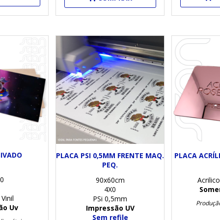
SIVADO
PLACA PSI 0,5MM FRENTE MAQ.
PLACA ACRÍL
PEQ.
0
90x60cm
Acrilic
4X0
Somen
Vinil
PSi 0,5mm
Produção
ão Uv
Impressão UV
Sem refile