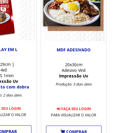
LAY EM L
MDF ADESIVADO
x29cm |
20x30cm
4x0
Adesivo Vinil
PS 1mm
Impressão Uv
essão Uv
Produção: 3 dias úteis
eto com dobra
: 2 dias úteis
 SEU LOGIN
FAÇA SEU LOGIN
ALIZAR O VALOR
PARA VISUALIZAR O VALOR
OMPRAR
COMPRAR