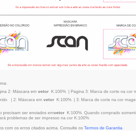
rma:
gina 2: Máscara em
v
etor
K:100% | Pagina 3: Marca de corte na cor m
rido | 2: Máscara em
vetor
K:100% | 3: Marca de corte na cor magen
o precisam ser enviados
em
vetor
K:100%. Quando comprado somente 
vará problemas de ser impresso na cor K:100%
 com os erros citados acima. Consulte os
Termos de Garantia.