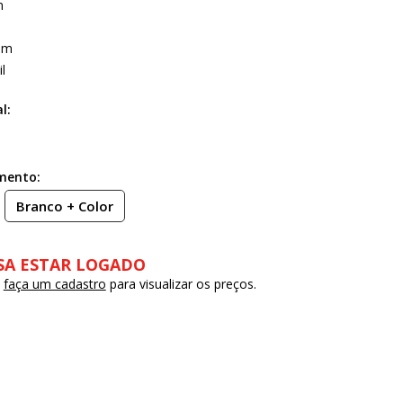
m
mm
l
l:
imento:
Branco + Color
SA ESTAR LOGADO
u
faça um cadastro
para visualizar os preços.