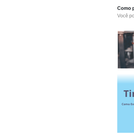
Como p
Você po