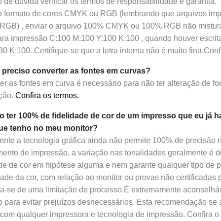
 de duvida verificar os termos de responsabilidade e garantia.
 o formato de cores CMYK ou RGB (lembrando que arquivos im
s RGB) , enviar o arquivo 100% CMYK ou 100% RGB não mistur
ara impressão
C:100 M:100 Y:100 K:100 , quando houver escrita
0 K:100. Certifique-se que a letra interna não é muito fina.Conf
 preciso converter as fontes em curvas?
er as fontes em curva é necessário para não ter alteração de f
ção.
Confira os termos.
 ter 100% de fidelidade de cor de um impresso que eu já ha
ue tenho no meu monitor?
mente a tecnologia gráfica ainda não permite 100% de precisão 
ento de impressão, a variação nas tonalidades geralmente é
ade de cor em hipótese alguma e nem garante qualquer tipo de 
dade da cor, com relação ao monitor ou provas não certificadas
ata-se de uma limitação de processo.
É extremamente aconselháve
o para evitar prejuízos desnecessários. Esta recomendação se a
, com qualquer impressora e tecnologia de impressão
. Confira o