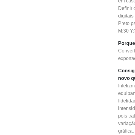
em caso
Definir
digitai
Preto p
M:30 Y:3
Porque
Convert
exporta
Consigo
novo q
Infeliz
equipam
fidelid
intensi
pois tr
variaçã
gráfica