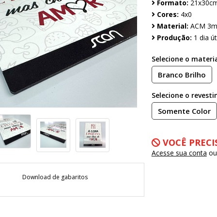
Formato:
21x30c
Cores:
4x0
Material:
ACM 3
Produção:
1 dia úti
Selecione o materia
Branco Brilho
Selecione o revest
Somente Color
VOCÊ PRECI
Acesse sua conta
o
Download de gabaritos