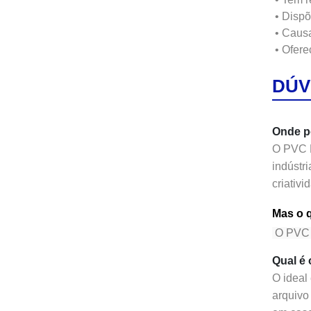
•
Dispõ
•
Causa
•
Ofere
DÚV
Onde p
O
PVC 
indústri
criativi
Mas o 
O
PVC 
Qual é 
O ideal
arquivo