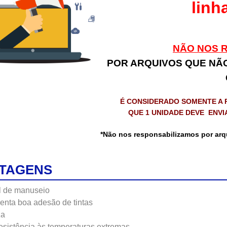
linh
NÃO NOS 
POR ARQUIVOS QUE NÃ
É CONSIDERADO SOMENTE A 
QUE 1 UNIDADE DEVE ENVI
*Não nos responsabilizamos por arq
TAGENS
il de manuseio
enta boa adesão de tintas
za
esistência às temperaturas extremas