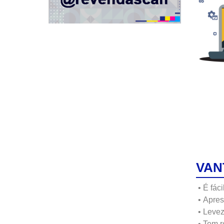
VAN
•
É fác
•
Apres
•
Leve
•
Tem r